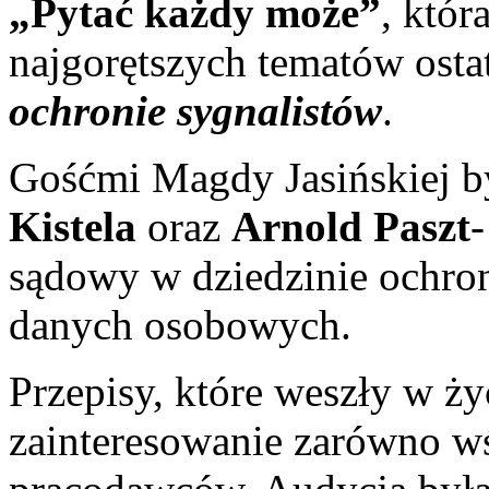
„Pytać każdy może”
, któ
najgorętszych tematów osta
ochronie sygnalistów
.
Gośćmi Magdy Jasińskiej by
Kistela
oraz
Arnold Paszt
-
sądowy w dziedzinie ochron
danych osobowych.
Przepisy, które weszły w ż
zainteresowanie zarówno wś