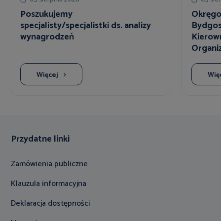
Poszukujemy
Okręgo
specjalisty/specjalistki ds. analizy
Bydgos
wynagrodzeń
Kierown
Organiz
Więcej
Wię
Przydatne linki
Zamówienia publiczne
Klauzula informacyjna
Deklaracja dostępności