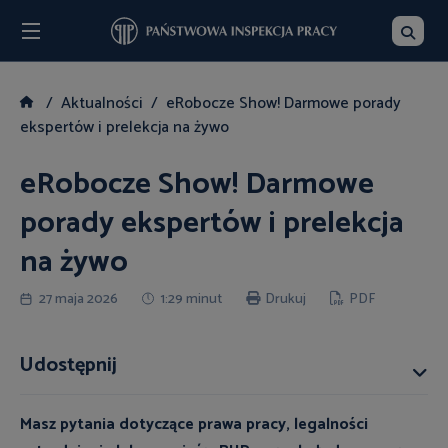
Menu
Szukaj
Aktualności
eRobocze Show! Darmowe porady
ekspertów i prelekcja na żywo
eRobocze Show! Darmowe
porady ekspertów i prelekcja
na żywo
27 maja 2026
1:29 minut
Drukuj
PDF
Udostępnij
Masz pytania dotyczące prawa pracy, legalności