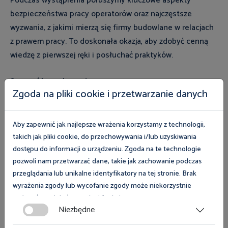
Podczas wystąpienia poruszymy kluczowe aspekty
bezpieczeństwa pracy operatorów oraz najczęstsze
wyzwania, z jakimi mierzą się firmy budowlane w relacjach
z prawem pracy. To doskonała okazja, aby zdobyć cenną
wiedzę z pierwszej ręki i posłuchać praktyków.
Szczegóły wydarzenia:
Zgoda na pliki cookie i przetwarzanie danych
Miejsce: Lubień Kujawski, ul. Słoneczna
Data: 29-30 maja 2026 r. (piątek i sobota)
Godziny otwarcia: 9:00 - 17:00
Aby zapewnić jak najlepsze wrażenia korzystamy z technologii,
Wstęp na targi: Bezpłatny
takich jak pliki cookie, do przechowywania i/lub uzyskiwania
dostępu do informacji o urządzeniu. Zgoda na te technologie
pozwoli nam przetwarzać dane, takie jak zachowanie podczas
Do zobaczenia na miejscu! Zadbaj o bezpieczeństwo i
przeglądania lub unikalne identyfikatory na tej stronie. Brak
stabilność swojej firmy razem z Państwową Inspekcją
wyrażenia zgody lub wycofanie zgody może niekorzystnie
Pracy.
wpłynąć na niektóre cechy i funkcje.
Niezbędne
Zgoda na pliki cookies jest dobrowolna i można ją wycofać lub