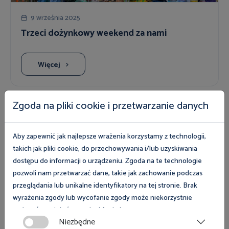
9 września 2025
Trzeci dożynkowy weekend za nami
Więcej
Zgoda na pliki cookie i przetwarzanie danych
Aby zapewnić jak najlepsze wrażenia korzystamy z technologii,
takich jak pliki cookie, do przechowywania i/lub uzyskiwania
dostępu do informacji o urządzeniu. Zgoda na te technologie
pozwoli nam przetwarzać dane, takie jak zachowanie podczas
przeglądania lub unikalne identyfikatory na tej stronie. Brak
3 września 2025
wyrażenia zgody lub wycofanie zgody może niekorzystnie
Rodzic na etacie
wpłynąć na niektóre cechy i funkcje.
Niezbędne