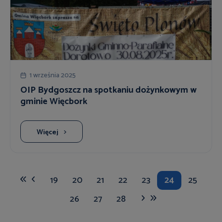
1 września 2025
OIP Bydgoszcz na spotkaniu dożynkowym w
gminie Więcbork
Więcej
19
20
21
22
23
24
25
26
27
28